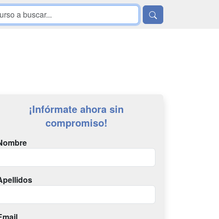
¡Infórmate ahora sin
compromiso!
Nombre
Apellidos
Email