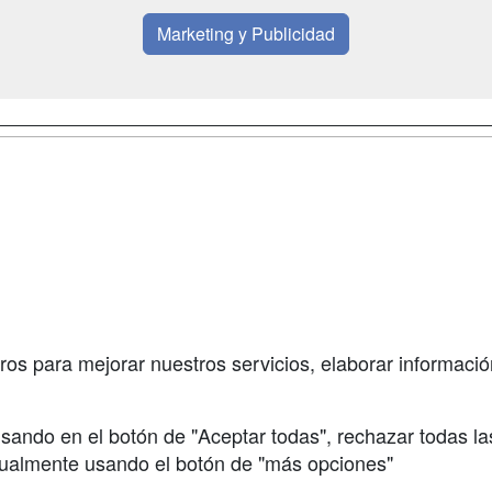
Marketing y Publicidad
a
Masters y
Contactar
Postgrados
enes somos
Confidenciali
Cursos FP
fas publicidad
Aviso legal
Conferencias
so Usuarios
Copyleft
Carreras
so Centros
Universitarias
ros para mejorar nuestros servicios, elaborar información
Oposiciones
sando en el botón de "Aceptar todas", rechazar todas la
nualmente usando el botón de "más opciones"