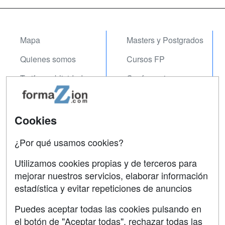
Mapa
Masters y Postgrados
Quienes somos
Cursos FP
Tarifas publicidad
Conferencias
Acceso Usuarios
Carreras
Universitarias
Acceso Centros
Cookies
Oposiciones
¿Por qué usamos cookies?
SÍGUENOS EN:
Contactar
Utilizamos cookies propias y de terceros para
mejorar nuestros servicios, elaborar información
Confidencialidad
estadística y evitar repeticiones de anuncios
Aviso legal
Puedes aceptar todas las cookies pulsando en
Copyleft
el botón de "Aceptar todas", rechazar todas las