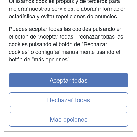
Utilizamos cookies propias y de terceros para
mejorar nuestros servicios, elaborar información
Confidencialidad
estadística y evitar repeticiones de anuncios
Aviso legal
Puedes aceptar todas las cookies pulsando en
Copyleft
el botón de "Aceptar todas", rechazar todas las
cookies pulsando el botón de "Rechazar
cookies" o configurar manualmente usando el
botón de "más opciones"
Grupo formazion:
Aceptar todas
Rechazar todas
Más opciones
Copyright 2000-2026 Formazion Web, S.L. - Calle