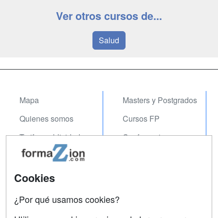
Ver otros cursos de...
Salud
Mapa
Masters y Postgrados
Quienes somos
Cursos FP
Tarifas publicidad
Conferencias
Acceso Usuarios
Carreras
Universitarias
Acceso Centros
Cookies
Oposiciones
¿Por qué usamos cookies?
SÍGUENOS EN:
Contactar