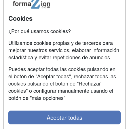
Acceso Usuarios
Carreras
Universitarias
Acceso Centros
Cookies
Oposiciones
¿Por qué usamos cookies?
SÍGUENOS EN:
Contactar
Utilizamos cookies propias y de terceros para
mejorar nuestros servicios, elaborar información
Confidencialidad
estadística y evitar repeticiones de anuncios
Aviso legal
Puedes aceptar todas las cookies pulsando en
Copyleft
el botón de "Aceptar todas", rechazar todas las
cookies pulsando el botón de "Rechazar
cookies" o configurar manualmente usando el
botón de "más opciones"
Grupo formazion:
Aceptar todas