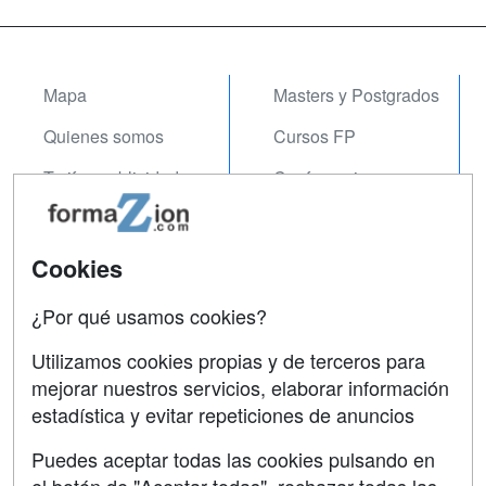
Mapa
Masters y Postgrados
Quienes somos
Cursos FP
Tarifas publicidad
Conferencias
Acceso Usuarios
Carreras
Universitarias
Acceso Centros
Cookies
Oposiciones
¿Por qué usamos cookies?
SÍGUENOS EN:
Contactar
Utilizamos cookies propias y de terceros para
mejorar nuestros servicios, elaborar información
Confidencialidad
estadística y evitar repeticiones de anuncios
Aviso legal
Puedes aceptar todas las cookies pulsando en
Copyleft