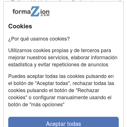
Tarifas publicidad
Conferencias
Acceso Usuarios
Carreras
Universitarias
Acceso Centros
Cookies
Oposiciones
¿Por qué usamos cookies?
SÍGUENOS EN:
Contactar
Utilizamos cookies propias y de terceros para
mejorar nuestros servicios, elaborar información
Confidencialidad
estadística y evitar repeticiones de anuncios
Aviso legal
Puedes aceptar todas las cookies pulsando en
Copyleft
el botón de "Aceptar todas", rechazar todas las
cookies pulsando el botón de "Rechazar
cookies" o configurar manualmente usando el
botón de "más opciones"
Grupo formazion:
Aceptar todas