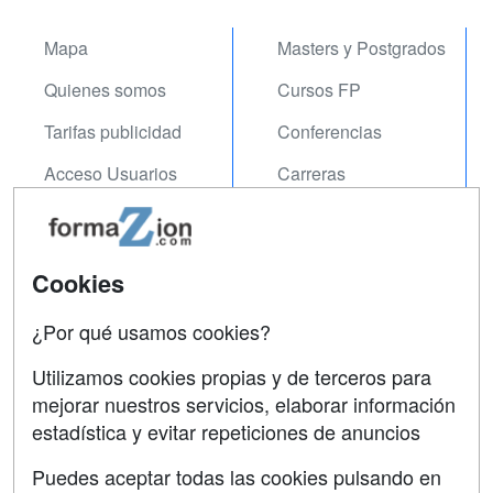
Mapa
Masters y Postgrados
Quienes somos
Cursos FP
Tarifas publicidad
Conferencias
Acceso Usuarios
Carreras
Universitarias
Acceso Centros
Oposiciones
Cookies
SÍGUENOS EN:
Contactar
¿Por qué usamos cookies?
Confidencialidad
Utilizamos cookies propias y de terceros para
Aviso legal
mejorar nuestros servicios, elaborar información
estadística y evitar repeticiones de anuncios
Copyleft
Puedes aceptar todas las cookies pulsando en