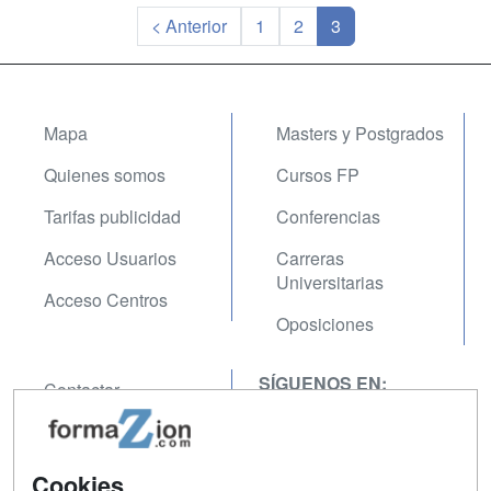
< Anterior
1
2
3
Mapa
Masters y Postgrados
Quienes somos
Cursos FP
Tarifas publicidad
Conferencias
Acceso Usuarios
Carreras
Universitarias
Acceso Centros
Oposiciones
SÍGUENOS EN:
Contactar
Confidencialidad
Aviso legal
Cookies