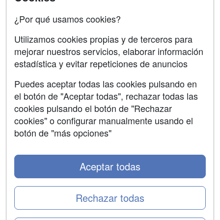
Copyleft
¿Por qué usamos cookies?
Utilizamos cookies propias y de terceros para
mejorar nuestros servicios, elaborar información
estadística y evitar repeticiones de anuncios
Grupo formazion:
Puedes aceptar todas las cookies pulsando en
el botón de "Aceptar todas", rechazar todas las
cookies pulsando el botón de "Rechazar
cookies" o configurar manualmente usando el
botón de "más opciones"
Aceptar todas
Copyright 2000-2026 Formazion Web, S.L. - Calle
Fermín Caballero, 62 - 28034 Madrid Tel: 91 533 70 78
Rechazar todas