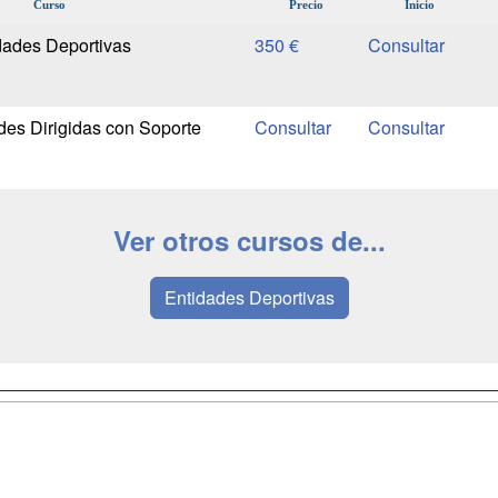
Curso
Precio
Inicio
dades Deportivas
350 €
des Dirigidas con Soporte
Ver otros cursos de...
Entidades Deportivas
a
Masters y
Contactar
Postgrados
enes somos
Confidenciali