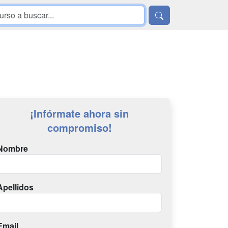
¡Infórmate ahora sin
compromiso!
Nombre
Apellidos
Email