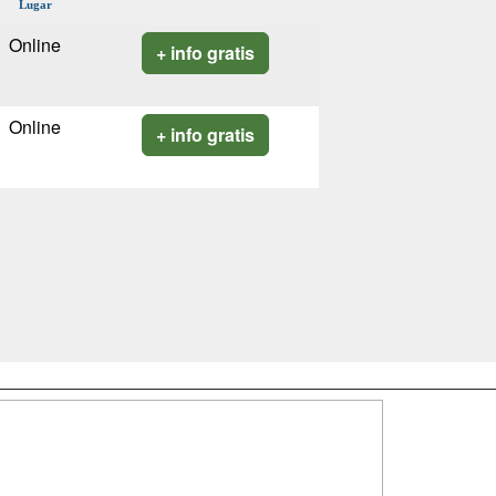
Lugar
Online
+ info gratis
Online
+ info gratis
SÍGUENOS EN:
dad