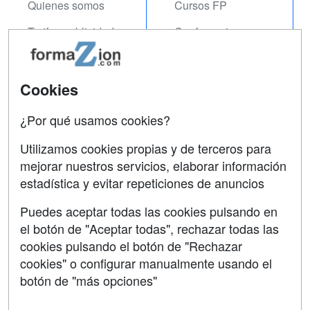
Quienes somos
Cursos FP
Tarifas publicidad
Conferencias
Acceso Usuarios
Carreras
Universitarias
Acceso Centros
Cookies
Oposiciones
¿Por qué usamos cookies?
SÍGUENOS EN:
Contactar
Utilizamos cookies propias y de terceros para
mejorar nuestros servicios, elaborar información
Confidencialidad
estadística y evitar repeticiones de anuncios
Aviso legal
Puedes aceptar todas las cookies pulsando en
Copyleft
el botón de "Aceptar todas", rechazar todas las
cookies pulsando el botón de "Rechazar
cookies" o configurar manualmente usando el
botón de "más opciones"
Grupo formazion: