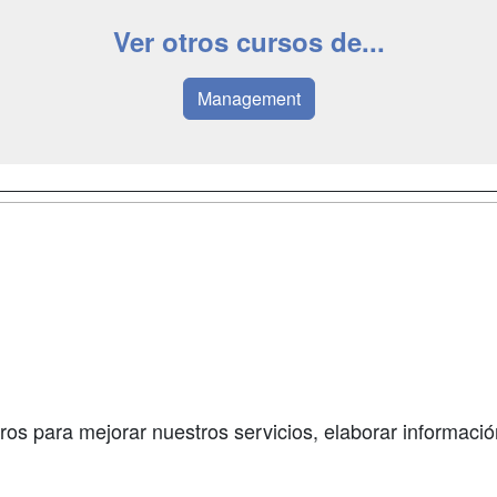
Ver otros cursos de...
Management
a
Masters y
Contactar
Postgrados
enes somos
Confidenciali
Cursos FP
fas publicidad
Aviso legal
Conferencias
so Usuarios
Copyleft
Carreras
so Centros
Universitarias
ros para mejorar nuestros servicios, elaborar información
Oposiciones