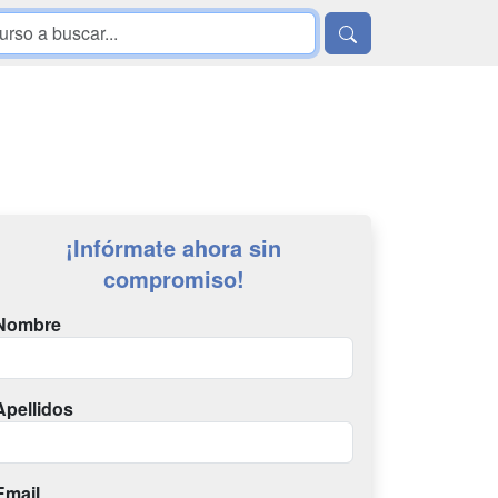
¡Infórmate ahora sin
compromiso!
Nombre
Apellidos
Email