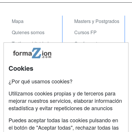
Mapa
Masters y Postgrados
Quienes somos
Cursos FP
Tarifas publicidad
Conferencias
Acceso Usuarios
Carreras
Universitarias
Acceso Centros
Cookies
Oposiciones
¿Por qué usamos cookies?
SÍGUENOS EN:
Contactar
Utilizamos cookies propias y de terceros para
mejorar nuestros servicios, elaborar información
Confidencialidad
estadística y evitar repeticiones de anuncios
Aviso legal
Puedes aceptar todas las cookies pulsando en
Copyleft
el botón de "Aceptar todas", rechazar todas las