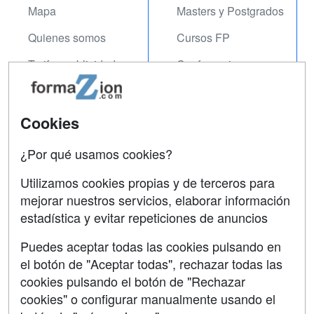
Mapa
Masters y Postgrados
Quienes somos
Cursos FP
Tarifas publicidad
Conferencias
Acceso Usuarios
Carreras
Universitarias
Acceso Centros
Cookies
Oposiciones
¿Por qué usamos cookies?
SÍGUENOS EN:
Contactar
Utilizamos cookies propias y de terceros para
mejorar nuestros servicios, elaborar información
Confidencialidad
estadística y evitar repeticiones de anuncios
Aviso legal
Puedes aceptar todas las cookies pulsando en
Copyleft
el botón de "Aceptar todas", rechazar todas las
cookies pulsando el botón de "Rechazar
cookies" o configurar manualmente usando el