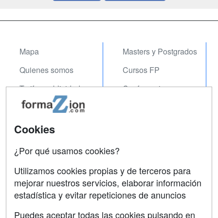
Mapa
Masters y Postgrados
Quienes somos
Cursos FP
Tarifas publicidad
Conferencias
Acceso Usuarios
Carreras
Universitarias
Acceso Centros
Cookies
Oposiciones
¿Por qué usamos cookies?
SÍGUENOS EN:
Contactar
Utilizamos cookies propias y de terceros para
mejorar nuestros servicios, elaborar información
Confidencialidad
estadística y evitar repeticiones de anuncios
Aviso legal
Puedes aceptar todas las cookies pulsando en