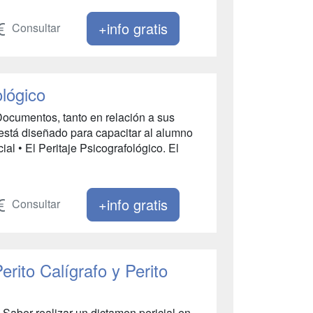
+info gratis
Consultar
ológico
 Documentos, tanto en relación a sus
está diseñado para capacitar al alumno
cial • El Peritaje Psicografológico. El
+info gratis
Consultar
erito Calígrafo y Perito
 Saber realizar un dictamen pericial en