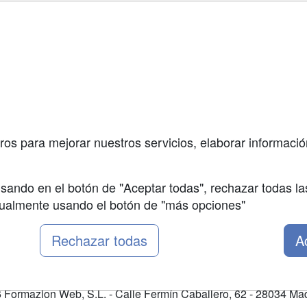
a
Masters y
Contactar
Postgrados
enes somos
Confidenciali
Cursos FP
fas publicidad
Aviso legal
Conferencias
so Usuarios
Copyleft
Carreras
so Centros
Universitarias
ros para mejorar nuestros servicios, elaborar información
Oposiciones
sando en el botón de "Aceptar todas", rechazar todas la
nualmente usando el botón de "más opciones"
Rechazar todas
A
Formazion Web, S.L. - Calle Fermín Caballero, 62 - 28034 Mad