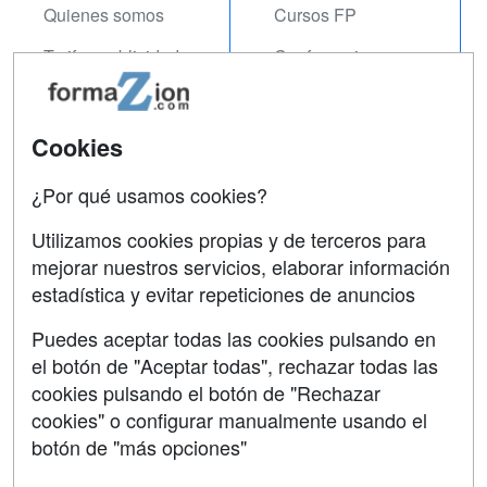
Quienes somos
Cursos FP
Tarifas publicidad
Conferencias
Acceso Usuarios
Carreras
Universitarias
Acceso Centros
Cookies
Oposiciones
¿Por qué usamos cookies?
SÍGUENOS EN:
Contactar
Utilizamos cookies propias y de terceros para
mejorar nuestros servicios, elaborar información
Confidencialidad
estadística y evitar repeticiones de anuncios
Aviso legal
Puedes aceptar todas las cookies pulsando en
Copyleft
el botón de "Aceptar todas", rechazar todas las
cookies pulsando el botón de "Rechazar
cookies" o configurar manualmente usando el
botón de "más opciones"
Grupo formazion: