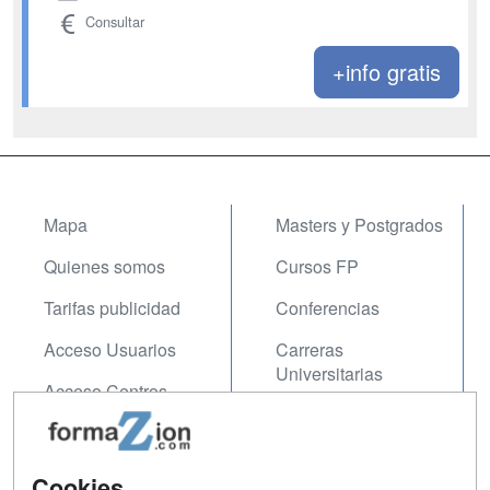
Consultar
+info gratis
Mapa
Masters y Postgrados
Quienes somos
Cursos FP
Tarifas publicidad
Conferencias
Acceso Usuarios
Carreras
Universitarias
Acceso Centros
Oposiciones
SÍGUENOS EN:
Contactar
Cookies