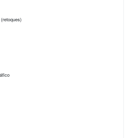
 (retoques)
áfico