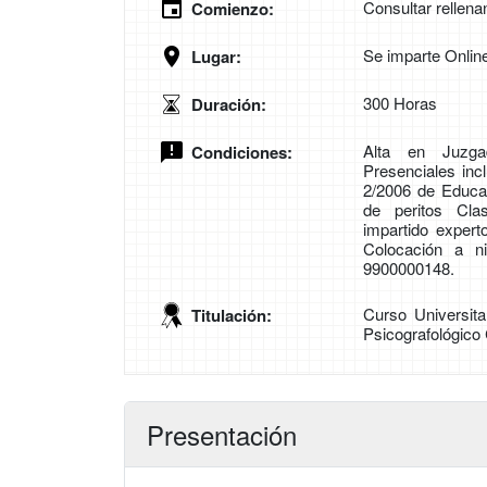
Consultar rellena
Comienzo:
Se imparte Onlin
Lugar:
300 Horas
Duración:
Alta en Juzgad
Condiciones:
Presenciales inc
2/2006 de Educa
de peritos Cla
impartido expert
Colocación a ni
9900000148.
Curso Universita
Titulación:
Psicografológico C
Presentación