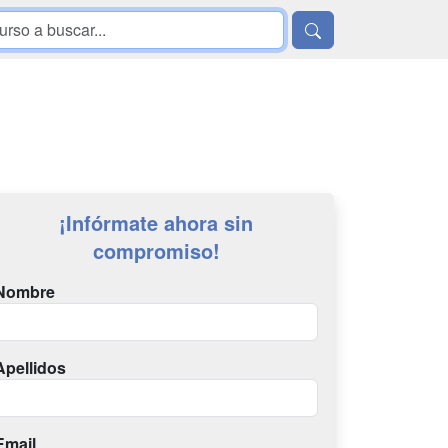
¡Infórmate ahora sin
compromiso!
Nombre
Apellidos
Email