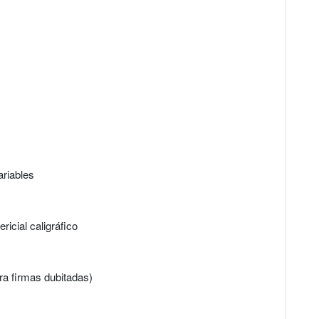
s
ariables
cial caligráfico
ara firmas dubitadas)