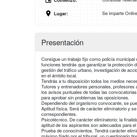
Comienzo:
Se imparte Onlin
Lugar:
Presentación
Consigue un trabajo fijo como policía municipa
funciones tendrás que garantizar la protección d
gestión del tráfico urbano, investigación de acc
en el ámbito local.
Tendrás a tu disposición todos los medios neces
Tutores y entrenadores personales, profesores 
los avisos puntuales de todas las convocatoria
para aprobar sin problemas las oposiciones.
Dependiendo del organismo convocante, se pued
Aptitud física. Será de carácter eliminatorio y s
correspondientes.
Psicotécnico. De carácter eliminatorio; la final
aptitud de los aspirantes son adecuados para el
Prueba de conocimientos. Tendrá carácter elimina
máximo fijado por el tribunal, un cuestionario tipo