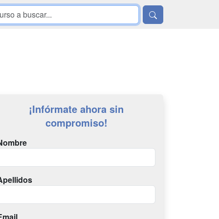
¡Infórmate ahora sin
compromiso!
Nombre
Apellidos
Email