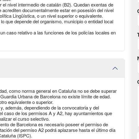
 el nivel intermedio de catalán (B2). Quedan exentas de
e acrediten documentalmente estar en posesión del nivel
lítica Lingüística, o un nivel superior o equivalente.
 lo que depende del organismo, municipio o entidad local
un caso relativo a las funciones de los policías locales en
 edad, como norma general en Cataluña no se debe superar
e Guardia Urbana de Barcelona no existe límite de edad.
otro equivalente o superior.
y, además, dependiendo de la convocatoria y del
el caso de los permisos A y A2, hay ayuntamientos que
alizar el curso selectivo.
ento de Barcelona es necesario poseer el permiso de
ntación del permiso A2 podrá aplazarse hasta el último día
Cataluña (ISPC).