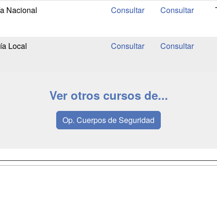
ía Nacional
ía Local
Ver otros cursos de...
Op. Cuerpos de Seguridad
a
Masters y
Contactar
Postgrados
enes somos
Confidenciali
Cursos FP