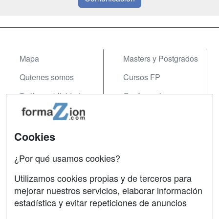
Mapa
Masters y Postgrados
Quienes somos
Cursos FP
Tarifas publicidad
Conferencias
Acceso Usuarios
Carreras
Universitarias
Acceso Centros
Cookies
Oposiciones
¿Por qué usamos cookies?
SÍGUENOS EN:
Contactar
Utilizamos cookies propias y de terceros para
mejorar nuestros servicios, elaborar información
Confidencialidad
estadística y evitar repeticiones de anuncios
Aviso legal