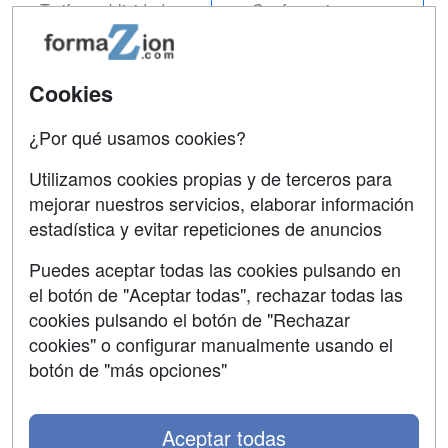
Tarifas publicidad
Conferencias
Acceso Usuarios
Carreras
Universitarias
Acceso Centros
Cookies
Oposiciones
¿Por qué usamos cookies?
SÍGUENOS EN:
Contactar
Utilizamos cookies propias y de terceros para
mejorar nuestros servicios, elaborar información
Confidencialidad
estadística y evitar repeticiones de anuncios
Aviso legal
Puedes aceptar todas las cookies pulsando en
Copyleft
el botón de "Aceptar todas", rechazar todas las
cookies pulsando el botón de "Rechazar
cookies" o configurar manualmente usando el
botón de "más opciones"
Grupo formazion:
Aceptar todas