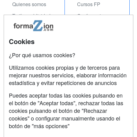
Quienes somos
Cursos FP
Tarifas publicidad
Conferencias
Acceso Usuarios
Carreras
Universitarias
Acceso Centros
Cookies
Oposiciones
¿Por qué usamos cookies?
SÍGUENOS EN:
Contactar
Utilizamos cookies propias y de terceros para
mejorar nuestros servicios, elaborar información
Confidencialidad
estadística y evitar repeticiones de anuncios
Aviso legal
Puedes aceptar todas las cookies pulsando en
Copyleft
el botón de "Aceptar todas", rechazar todas las
cookies pulsando el botón de "Rechazar
cookies" o configurar manualmente usando el
botón de "más opciones"
Grupo formazion: