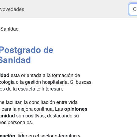
Novedades
 Sanidad
Postgrado de
Sanidad
idad
está orientada a la formación de
cología o la gestión hospitalaria. Si buscas
nes de la escuela te interesan.
e facilitan la conciliación entre vida
s para la mejora continua. Las
opiniones
Sanidad
son positivas, destacando su
ores personales.
mación
, líder en el sector e-learning y