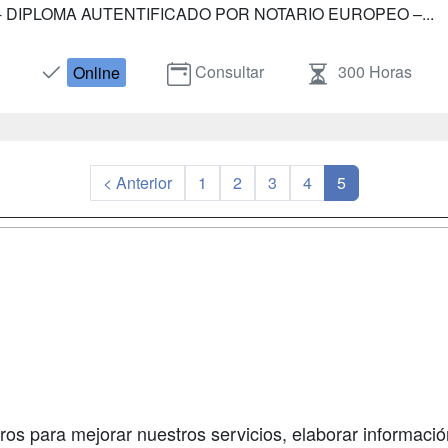
- DIPLOMA AUTENTIFICADO POR NOTARIO EUROPEO –...
Consultar
300 Horas
Online
< Anterior
1
2
3
4
5
a
Masters y
Contactar
Postgrados
enes somos
Confidenciali
Cursos FP
fas publicidad
Aviso legal
Conferencias
so Usuarios
Copyleft
Carreras
so Centros
Universitarias
ros para mejorar nuestros servicios, elaborar información