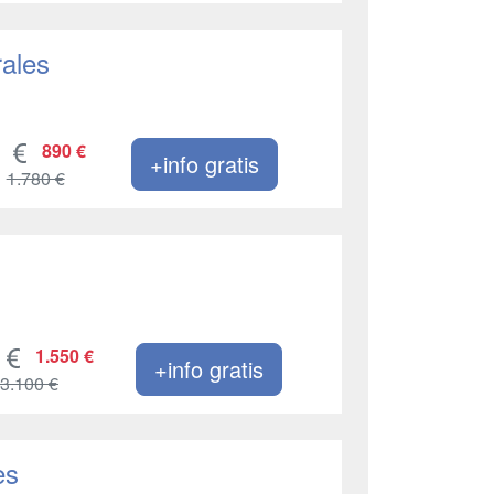
ales
890 €
+info gratis
1.780 €
1.550 €
+info gratis
3.100 €
es