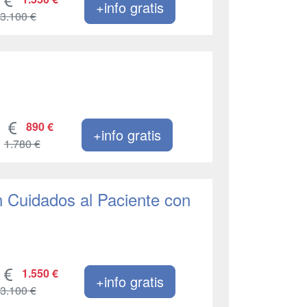
+info gratis
3.100 €
890 €
+info gratis
1.780 €
 Cuidados al Paciente con
1.550 €
+info gratis
3.100 €