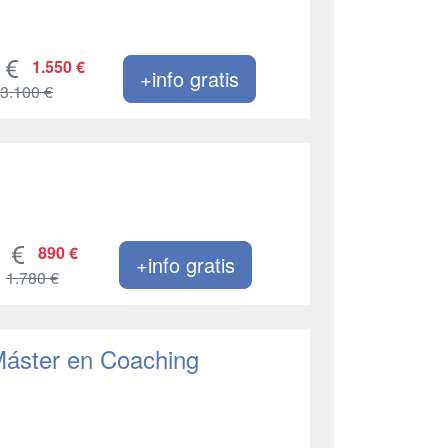
1.550 €
+info gratis
3.100 €
890 €
+info gratis
1.780 €
 Máster en Coaching