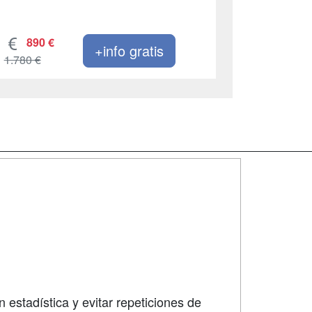
890 €
+info gratis
1.780 €
SÍGUENOS EN:
dad
 estadística y evitar repeticiones de