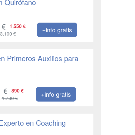
n Quirófano
1.550 €
+info gratis
3.100 €
en Primeros Auxilios para
890 €
+info gratis
1.780 €
 Experto en Coaching