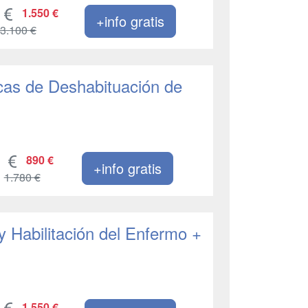
1.550 €
+info gratis
3.100 €
cas de Deshabituación de
890 €
+info gratis
1.780 €
 Habilitación del Enfermo +
1.550 €