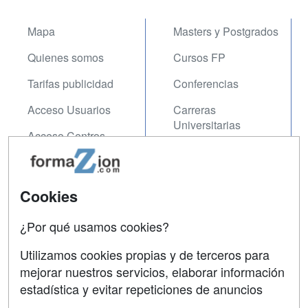
Mapa
Masters y Postgrados
Quienes somos
Cursos FP
Tarifas publicidad
Conferencias
Acceso Usuarios
Carreras
Universitarias
Acceso Centros
Oposiciones
SÍGUENOS EN:
Contactar
Cookies
Confidencialidad
¿Por qué usamos cookies?
Aviso legal
Utilizamos cookies propias y de terceros para
Copyleft
mejorar nuestros servicios, elaborar información
estadística y evitar repeticiones de anuncios