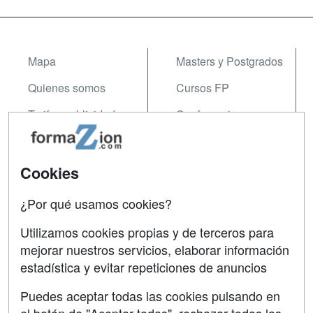
Mapa
Masters y Postgrados
Quienes somos
Cursos FP
Tarifas publicidad
Conferencias
Acceso Usuarios
Carreras
Universitarias
Acceso Centros
Cookies
Oposiciones
¿Por qué usamos cookies?
SÍGUENOS EN:
Contactar
Utilizamos cookies propias y de terceros para
mejorar nuestros servicios, elaborar información
Confidencialidad
estadística y evitar repeticiones de anuncios
Aviso legal
Puedes aceptar todas las cookies pulsando en
Copyleft