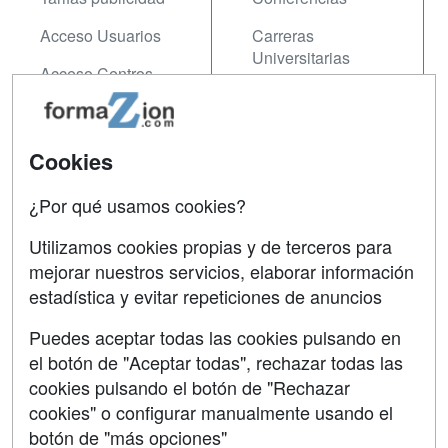
Acceso Usuarios
Carreras
Universitarias
Acceso Centros
Oposiciones
SÍGUENOS EN:
Contactar
Cookies
Confidencialidad
¿Por qué usamos cookies?
Aviso legal
Utilizamos cookies propias y de terceros para
mejorar nuestros servicios, elaborar información
Copyleft
estadística y evitar repeticiones de anuncios
Puedes aceptar todas las cookies pulsando en
el botón de "Aceptar todas", rechazar todas las
Grupo formazion:
cookies pulsando el botón de "Rechazar
cookies" o configurar manualmente usando el
botón de "más opciones"