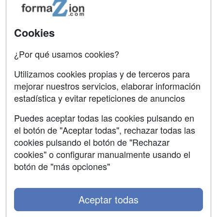
Acceso Usuarios
Carreras
Universitarias
Acceso Centros
Cookies
Oposiciones
¿Por qué usamos cookies?
SÍGUENOS EN:
Contactar
Utilizamos cookies propias y de terceros para
mejorar nuestros servicios, elaborar información
Confidencialidad
estadística y evitar repeticiones de anuncios
Aviso legal
Puedes aceptar todas las cookies pulsando en
Copyleft
el botón de "Aceptar todas", rechazar todas las
cookies pulsando el botón de "Rechazar
cookies" o configurar manualmente usando el
botón de "más opciones"
Grupo formazion:
Aceptar todas