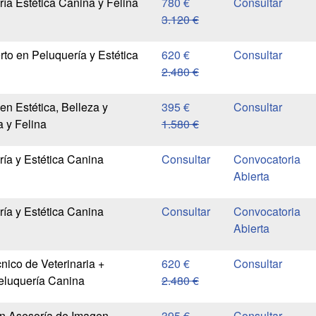
ía Estética Canina y Felina
780 €
3.120 €
rto en Peluquería y Estética
620 €
2.480 €
en Estética, Belleza y
395 €
 y Felina
1.580 €
ía y Estética Canina
Convocatoria
Abierta
ía y Estética Canina
Convocatoria
Abierta
nico de Veterinaria +
620 €
Peluquería Canina
2.480 €
n Asesoría de Imagen,
395 €