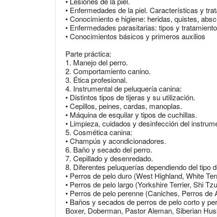
• Lesiones de la piel.
• Enfermedades de la piel. Características y tra
• Conocimiento e higiene: heridas, quistes, ab
• Enfermedades parasitarias: tipos y tratamiento
• Conocimientos básicos y primeros auxilios
Parte práctica:
1. Manejo del perro.
2. Comportamiento canino.
3. Ética profesional.
4. Instrumental de peluquería canina:
• Distintos tipos de tijeras y su utilización.
• Cepillos, peines, cardas, manoplas.
• Máquina de esquilar y tipos de cuchillas.
• Limpieza, cuidados y desinfección del instrume
5. Cosmética canina:
• Champús y acondicionadores.
6. Baño y secado del perro.
7. Cepillado y desenredado.
8. Diferentes peluquerías dependiendo del tipo d
• Perros de pelo duro (West Highland, White Terri
• Perros de pelo largo (Yorkshire Terrier, Shi Tzu,
• Perros de pelo perenne (Caniches, Perros de A
• Baños y secados de perros de pelo corto y perr
Boxer, Doberman, Pastor Aleman, Siberian Hus