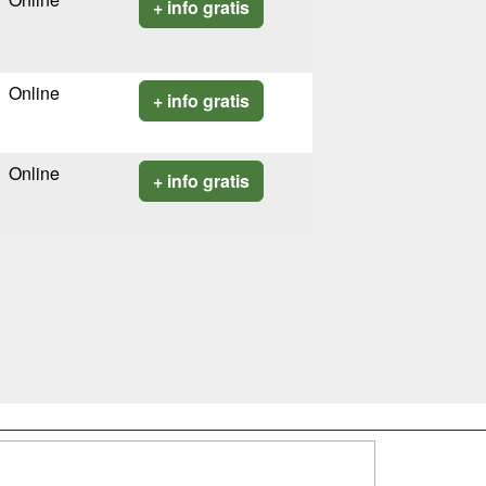
+ info gratis
Online
+ info gratis
Online
+ info gratis
SÍGUENOS EN: