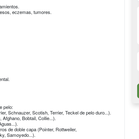
tamientos.
scesos, eczemas, tumores.
ntal.
e pelo:
er, Schnauzer, Scotish, Terrier, Teckel de pelo duro...).
 Afghano, Bobtail, Collie...).
guas...).
os de doble capa (Pointer, Rottweiler,
ky, Samoyedo...).