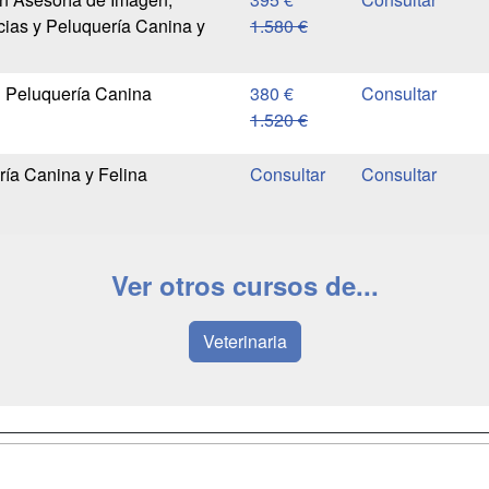
cias y Peluquería Canina y
1.580 €
n Peluquería Canina
380 €
1.520 €
ía Canina y Felina
Ver otros cursos de...
Veterinaria
a
Masters y
Contactar