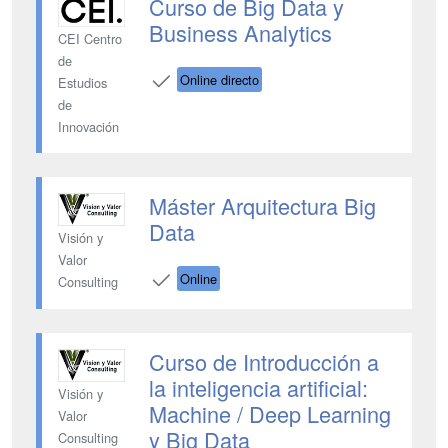
Curso de Big Data y
Business Analytics
CEI Centro
de
Online directo
Estudios
de
Innovación
Máster Arquitectura Big
Data
Visión y
Valor
Online
Consulting
Curso de Introducción a
la inteligencia artificial:
Visión y
Machine / Deep Learning
Valor
y Big Data
Consulting