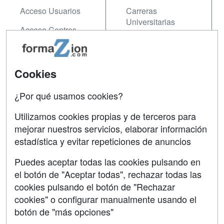
Acceso Usuarios
Carreras
Universitarias
Acceso Centros
Oposiciones
SÍGUENOS EN:
Contactar
Cookies
Confidencialidad
¿Por qué usamos cookies?
Aviso legal
Utilizamos cookies propias y de terceros para
mejorar nuestros servicios, elaborar información
Copyleft
estadística y evitar repeticiones de anuncios
Puedes aceptar todas las cookies pulsando en
el botón de "Aceptar todas", rechazar todas las
Grupo formazion:
cookies pulsando el botón de "Rechazar
cookies" o configurar manualmente usando el
botón de "más opciones"