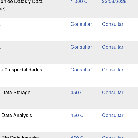
ión de Datos y Data
1.000 €
23/09/2026
ne)
a
a
 + 2 especialidades
 Data Storage
450 €
 Data Analysis
450 €
 Big Data Industry
450 €