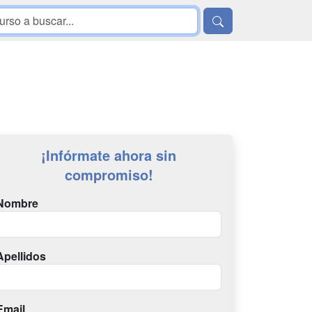
¡Infórmate ahora sin
compromiso!
Nombre
Apellidos
Email