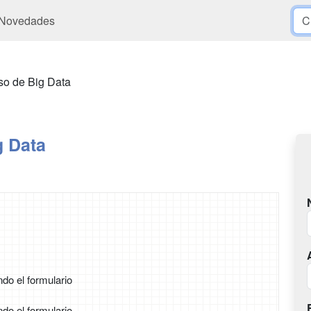
Novedades
so de Big Data
g Data
ndo el formulario
ndo el formulario