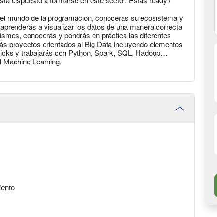
stá dispuesto a formarse en este sector. Estás ready?
n el mundo de la programación, conocerás su ecosistema y
, aprenderás a visualizar los datos de una manera correcta
mismos, conocerás y pondrás en práctica las diferentes
rás proyectos orientados al Big Data incluyendo elementos
bricks y trabajarás con Python, Spark, SQL, Hadoop…
l Machine Learning.
iento