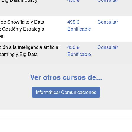
 de Snowflake y Data
495 €
Gestión y Estrategia
Bonificable
os
ón a la inteligencia artificial:
450 €
arning y Big Data
Bonificable
Ver otros cursos de...
Informática/ Comunicaciones
a
Masters y
Contactar