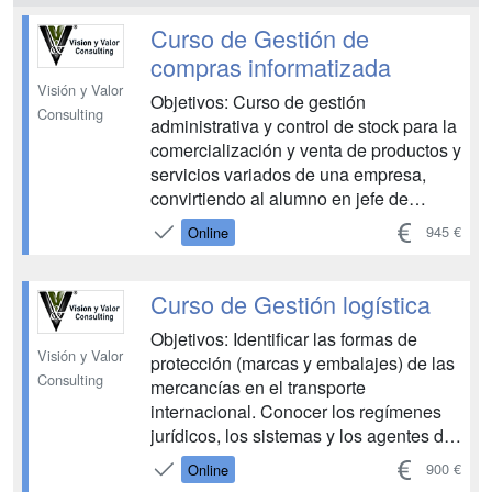
prepara...
Curso de Gestión de
compras informatizada
Visión y Valor
Objetivos: Curso de gestión
Consulting
administrativa y control de stock para la
comercialización y venta de productos y
servicios variados de una empresa,
convirtiendo al alumno en jefe de
compras a nivel profesional....
945 €
Online
Curso de Gestión logística
Objetivos: Identificar las formas de
Visión y Valor
protección (marcas y embalajes) de las
Consulting
mercancías en el transporte
internacional. Conocer los regímenes
jurídicos, los sistemas y los agentes de
los diferentes medios del transporte
900 €
Online
internacional. Identificar e interpretar