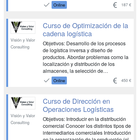
seguridad e higiene en el trabajo dentro
187 €
Online
de un almacén....
Curso de Optimización de la
cadena logística
Visión y Valor
Objetivos: Desarrollo de los procesos
Consulting
de logística inversa y diseño de
productos. Abordar problemas como la
localización y distribución de los
almacenes, la selección de
proveedores, la gestión de inventarios,
450 €
Online
y la logística inversa, entre otros.
Conocer las operaciones que incluyen
la logística inversa como la gestión de
Curso de Dirección en
material, la devolución de compras a ...
Operaciones Logísticas
Visión y Valor
Objetivos: Introducir en la distribución
Consulting
comercial Conocer los distintos tipos de
intermediarios comerciales Introducción
en la organización de la producción (el