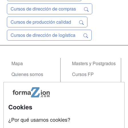
Cursos de dirección de compras
Cursos de producción calidad
Cursos de dirección de logística
Mapa
Masters y Postgrados
Quienes somos
Cursos FP
Tarifas publicidad
Conferencias
Acceso Usuarios
Carreras
Universitarias
Cookies
Acceso Centros
Oposiciones
¿Por qué usamos cookies?