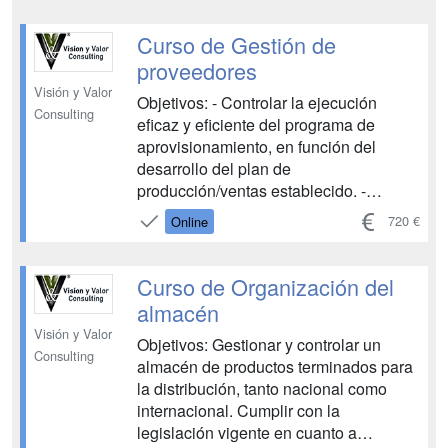
adecuadamente los documentos de los
diferentes medios que intervienen en el
Curso de Gestión de
transporte internacional....
proveedores
Visión y Valor
Objetivos: - Controlar la ejecución
Consulting
eficaz y eficiente del programa de
aprovisionamiento, en función del
desarrollo del plan de
producción/ventas establecido. -
Acordar con los proveedores el
720 €
Online
desarrollo de los flujos de
aprovisionamiento, teniendo en cuenta
las condiciones y/o márgenes
Curso de Organización del
establecidos en el contrato de compra
almacén
y/o suministro. - Realizar el segu...
Visión y Valor
Objetivos: Gestionar y controlar un
Consulting
almacén de productos terminados para
la distribución, tanto nacional como
internacional. Cumplir con la
legislación vigente en cuanto a