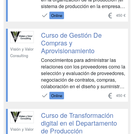
sistema de producción en la empresa,
la relación del sistema productivo con
450 €
Online
otras áreas de la empresa..)
Introducción en los operadores
logísticos ( su tipología y definición)
Curso de Gestión De
Conocimiento del sector...
Compras y
Aprovisionamiento
Visión y Valor
Consulting
Conocimientos para administrar las
relaciones con los proveedores como la
selección y evaluación de proveedores,
negociación de contratos, compras,
colaboración en el diseño y suministro.
Realizar un plan estratégico para la
450 €
Online
demanda y abastecimiento de la
misma. La meta de las operaciones de
la cadena de suministros es manejar de
Curso de Transformación
la mejor maner...
digital en el Departamento
de Producción
Visión y Valor