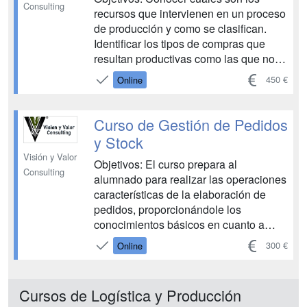
Consulting
recursos que intervienen en un proceso
de producción y como se clasifican.
Identificar los tipos de compras que
resultan productivas como las que no lo
son. Aprender cómo se planifica la
450 €
Online
producción y las compras, así como la
previsión de las ventas Detectar las
diferentes necesidades y
Curso de Gestión de Pedidos
requerimientos necesarios para la ges...
y Stock
Visión y Valor
Objetivos: El curso prepara al
Consulting
alumnado para realizar las operaciones
características de la elaboración de
pedidos, proporcionándole los
conocimientos básicos en cuanto a
equipos y sistemas. Además, va a
300 €
Online
aprender a diferenciar entre envase y
embalaje, con una completa tipología
de los embalajes y los usos típicos de
Cursos de Logística y Producción
estos. Finalmente, se formará en la