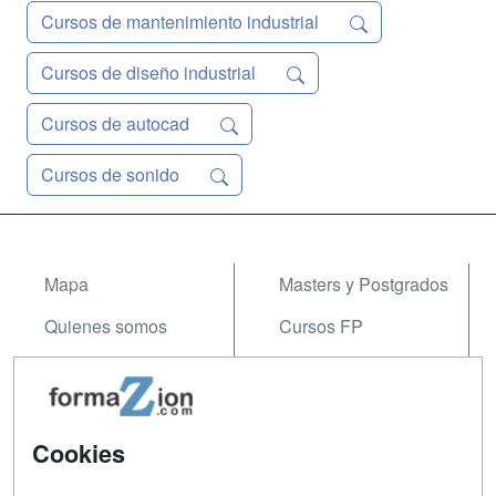
Cursos de mantenimiento industrial
Cursos de diseño industrial
Cursos de autocad
Cursos de sonido
Mapa
Masters y Postgrados
Quienes somos
Cursos FP
Tarifas publicidad
Conferencias
Acceso Usuarios
Carreras
Universitarias
Cookies
Acceso Centros
Oposiciones