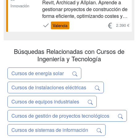
Revit, Archicad y Allplan. Aprende a
Innovación
gestionar proyectos de construcción de
forma eficiente, optimizando costes y
tiempos. Este curso te proporcionará
2.390 €
Valencia
las habilidades necesarias para liderar
la implementación BIM en cualquier
organización. Hay cuatro convocatorias
anuales co...
Búsquedas Relacionadas con Cursos de
Ingeniería y Tecnología
Cursos de energía solar
Cursos de instalaciones eléctricas
Cursos de equipos industriales
Cursos de gestión de proyectos tecnológicos
Cursos de sistemas de información