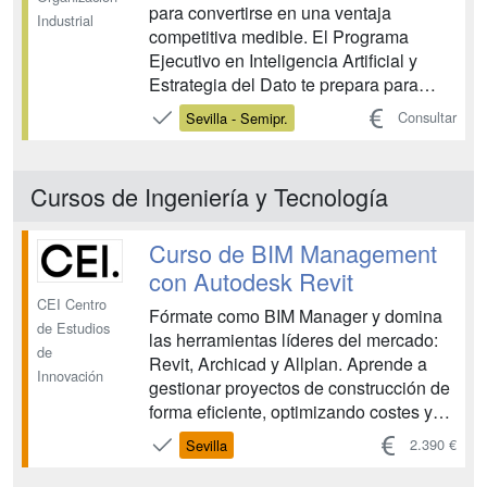
para convertirse en una ventaja
Industrial
competitiva medible. El Programa
Ejecutivo en Inteligencia Artificial y
Estrategia del Dato te prepara para
liderar iniciativas de IA que generen
Consultar
Sevilla - Semipr.
negocio, sin necesidad de programar,
pero con criterio para decidir qué pedir,
por qué, con qué datos, con qué riesgos
Cursos de Ingeniería y Tecnología
y con qué coste. ...
Curso de BIM Management
con Autodesk Revit
CEI Centro
Fórmate como BIM Manager y domina
de Estudios
las herramientas líderes del mercado:
de
Revit, Archicad y Allplan. Aprende a
Innovación
gestionar proyectos de construcción de
forma eficiente, optimizando costes y
tiempos. Este curso te proporcionará
2.390 €
Sevilla
las habilidades necesarias para liderar
la implementación BIM en cualquier