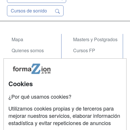
Cursos de sonido
Mapa
Masters y Postgrados
Quienes somos
Cursos FP
Tarifas publicidad
Conferencias
Acceso Usuarios
Carreras
Universitarias
Cookies
Acceso Centros
Oposiciones
¿Por qué usamos cookies?
SÍGUENOS EN:
Contactar
Utilizamos cookies propias y de terceros para
mejorar nuestros servicios, elaborar información
Confidencialidad
estadística y evitar repeticiones de anuncios
Aviso legal