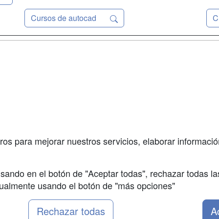
Cursos de autocad
C
a
Masters y
Contactar
Postgrados
enes somos
Confidenciali
Cursos FP
fas publicidad
Aviso legal
Conferencias
so Usuarios
Copyleft
Carreras
so Centros
Universitarias
ros para mejorar nuestros servicios, elaborar información
Oposiciones
sando en el botón de "Aceptar todas", rechazar todas la
nualmente usando el botón de "más opciones"
Rechazar todas
A