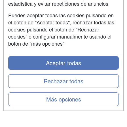
estadística y evitar repeticiones de anuncios
Aviso legal
Puedes aceptar todas las cookies pulsando en
Copyleft
el botón de "Aceptar todas", rechazar todas las
cookies pulsando el botón de "Rechazar
cookies" o configurar manualmente usando el
botón de "más opciones"
Grupo formazion:
Aceptar todas
Rechazar todas
Más opciones
Copyright 2000-2026 Formazion Web, S.L. - Calle
Fermín Caballero, 62 - 28034 Madrid Tel: 91 533 70 78