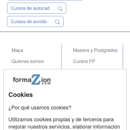
Cursos de autocad
Cursos de sonido
Mapa
Masters y Postgrados
Quienes somos
Cursos FP
Tarifas publicidad
Conferencias
Acceso Usuarios
Carreras
Universitarias
Cookies
Acceso Centros
Oposiciones
¿Por qué usamos cookies?
SÍGUENOS EN:
Contactar
Utilizamos cookies propias y de terceros para
mejorar nuestros servicios, elaborar información
Confidencialidad