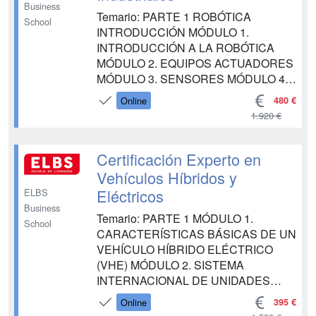
Business
Temario: PARTE 1 ROBÓTICA
School
INTRODUCCIÓN MÓDULO 1.
INTRODUCCIÓN A LA ROBÓTICA
MÓDULO 2. EQUIPOS ACTUADORES
MÓDULO 3. SENSORES MÓDULO 4.
UNIDAD DE CONTROL Y SISTEMAS
480 €
Online
OPERATIVOS MÓDULO 5.
1.920 €
PROGRAMACIÓN DE ROBOTS
MÓDULO 6. DISEÑO Y
CONSTRUCCIÓN DE ROBOTS
Certificación Experto en
MÓDULO 7. ROBÓTICA MÓVIL
Vehículos Híbridos y
MÓDULO 8. ROBÓTICA INDUSTRIAL
Eléctricos
ELBS
MÓDULO 9. APLICACIONES
Business
INDUSTRIALES DE LOS R...
Temario: PARTE 1 MÓDULO 1.
School
CARACTERÍSTICAS BÁSICAS DE UN
VEHÍCULO HÍBRIDO ELÉCTRICO
(VHE) MÓDULO 2. SISTEMA
INTERNACIONAL DE UNIDADES
MÓDULO 3. CARACTERÍSTICAS DE
395 €
Online
LOS SISTEMAS DE PROPULSIÓN