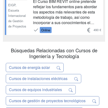
El Curso BIM REVIT online pretende
EIGP,
reflejar los fundamentos para abordar
Escuela
los aspectos más relevantes de esta
Internacional
metodología de trabajo, así como
de Gestión
incorporar a sus conocimientos el
de Proyectos
programa REVIT, que será el más
490 €
Online
usado en los próximos tiempos en
materia de arquitectura, ingeniería y
construcción. Con el Curso BIM REVIT
online el alumno obtendrá la Ce...
Búsquedas Relacionadas con Cursos de
Ingeniería y Tecnología
Cursos de energía solar
Cursos de instalaciones eléctricas
Cursos de equipos industriales
Cursos de gestión de proyectos tecnológicos