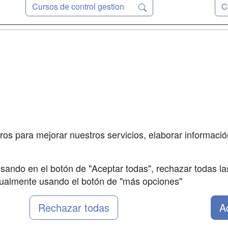
Cursos de control gestion
C
a
Masters y
Contactar
Postgrados
enes somos
Confidenciali
Cursos FP
fas publicidad
Aviso legal
Conferencias
so Usuarios
Copyleft
Carreras
so Centros
Universitarias
ros para mejorar nuestros servicios, elaborar información
Oposiciones
sando en el botón de "Aceptar todas", rechazar todas la
nualmente usando el botón de "más opciones"
Rechazar todas
A