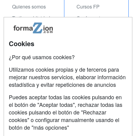
Quienes somos
Cursos FP
Tarifas publicidad
Conferencias
Acceso Usuarios
Carreras
Universitarias
Acceso Centros
Cookies
Oposiciones
¿Por qué usamos cookies?
SÍGUENOS EN:
Contactar
Utilizamos cookies propias y de terceros para
mejorar nuestros servicios, elaborar información
Confidencialidad
estadística y evitar repeticiones de anuncios
Aviso legal
Puedes aceptar todas las cookies pulsando en
Copyleft
el botón de "Aceptar todas", rechazar todas las
cookies pulsando el botón de "Rechazar
cookies" o configurar manualmente usando el
botón de "más opciones"
Grupo formazion: