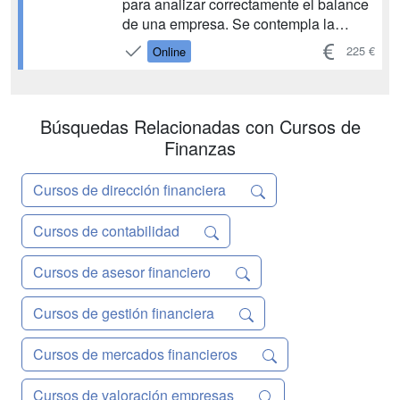
para analizar correctamente el balance
de una empresa. Se contempla la
necesidad de realizar análisis
225 €
Online
dinámicos, es decir, evolutivos en el
tiempo, de las distintas masas
patrimoniales que lo componen y, con
las precauciones necesarias, de
Búsquedas Relacionadas con Cursos de
aquellos va...
Finanzas
Cursos de dirección financiera
Cursos de contabilidad
Cursos de asesor financiero
Cursos de gestión financiera
Cursos de mercados financieros
Cursos de valoración empresas