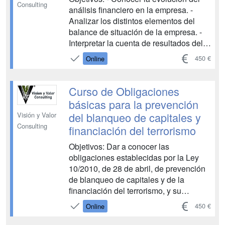
Consulting
análisis financiero en la empresa. -
Analizar los distintos elementos del
balance de situación de la empresa. -
Interpretar la cuenta de resultados del
ejercicio. - Analizar los distintos flujos
450 €
Online
de efectivo y los ratios. - Analizar las
variables que nos dan información
financiera de la empresa para plantear
Curso de Obligaciones
una estrategia...
básicas para la prevención
del blanqueo de capitales y
Visión y Valor
Consulting
financiación del terrorismo
Objetivos: Dar a conocer las
obligaciones establecidas por la Ley
10/2010, de 28 de abril, de prevención
de blanqueo de capitales y de la
financiación del terrorismo, y su
reglamento de desarrollo. Para conocer
450 €
Online
las obligaciones que tienen, en materia
de prevención de blanqueo de