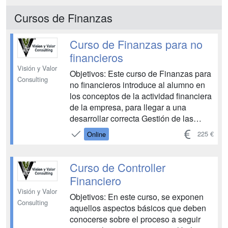
capitales y financiación del terrorismo,
Cursos de Finanzas
las entidades obligadas a cumplir con
la...
Curso de Finanzas para no
financieros
Visión y Valor
Objetivos: Este curso de Finanzas para
Consulting
no financieros introduce al alumno en
los conceptos de la actividad financiera
de la empresa, para llegar a una
desarrollar correcta Gestión de las
finanzas de la empresa a largo y corto
225 €
Online
plazo además de conocer los métodos
de búsqueda de financiación y saber
asesorar sobre las concesiones de
Curso de Controller
financiación. El curso está...
Financiero
Visión y Valor
Objetivos: En este curso, se exponen
Consulting
aquellos aspectos básicos que deben
conocerse sobre el proceso a seguir