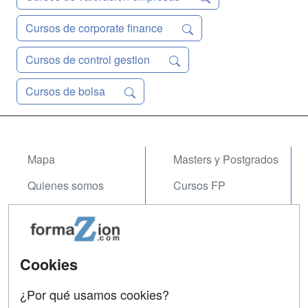
Cursos de corporate finance
Cursos de control gestion
Cursos de bolsa
Mapa
Masters y Postgrados
Quienes somos
Cursos FP
Tarifas publicidad
Conferencias
Acceso Usuarios
Carreras
Universitarias
Cookies
Acceso Centros
Oposiciones
¿Por qué usamos cookies?