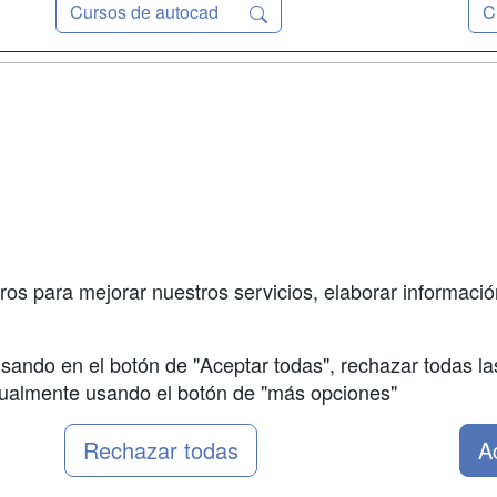
Cursos de autocad
C
a
Masters y
Contactar
Postgrados
enes somos
Confidenciali
Cursos FP
fas publicidad
Aviso legal
Conferencias
so Usuarios
Copyleft
Carreras
so Centros
Universitarias
ros para mejorar nuestros servicios, elaborar información
Oposiciones
sando en el botón de "Aceptar todas", rechazar todas la
nualmente usando el botón de "más opciones"
Rechazar todas
A