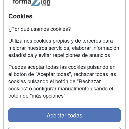
Acceso Usuarios
Carreras
Universitarias
Acceso Centros
Cookies
Oposiciones
¿Por qué usamos cookies?
SÍGUENOS EN:
Contactar
Utilizamos cookies propias y de terceros para
mejorar nuestros servicios, elaborar información
Confidencialidad
estadística y evitar repeticiones de anuncios
Aviso legal
Puedes aceptar todas las cookies pulsando en
Copyleft
el botón de "Aceptar todas", rechazar todas las
cookies pulsando el botón de "Rechazar
cookies" o configurar manualmente usando el
botón de "más opciones"
Grupo formazion:
Aceptar todas