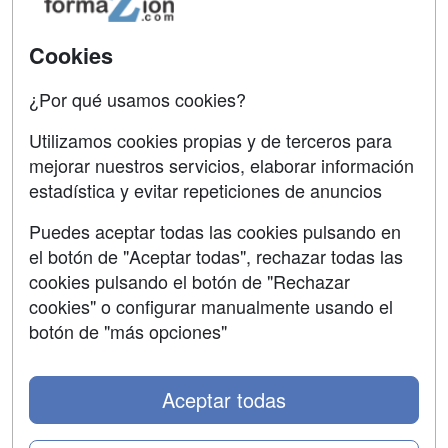
Acceso Usuarios
Carreras
Universitarias
Acceso Centros
Cookies
Oposiciones
¿Por qué usamos cookies?
SÍGUENOS EN:
Contactar
Utilizamos cookies propias y de terceros para
mejorar nuestros servicios, elaborar información
Confidencialidad
estadística y evitar repeticiones de anuncios
Aviso legal
Puedes aceptar todas las cookies pulsando en
Copyleft
el botón de "Aceptar todas", rechazar todas las
cookies pulsando el botón de "Rechazar
cookies" o configurar manualmente usando el
botón de "más opciones"
Grupo formazion:
Aceptar todas