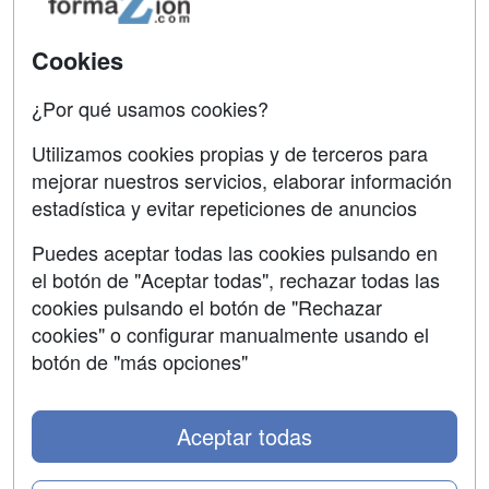
Acceso Usuarios
Carreras
Universitarias
Acceso Centros
Cookies
Oposiciones
¿Por qué usamos cookies?
SÍGUENOS EN:
Contactar
Utilizamos cookies propias y de terceros para
mejorar nuestros servicios, elaborar información
Confidencialidad
estadística y evitar repeticiones de anuncios
Aviso legal
Puedes aceptar todas las cookies pulsando en
Copyleft
el botón de "Aceptar todas", rechazar todas las
cookies pulsando el botón de "Rechazar
cookies" o configurar manualmente usando el
botón de "más opciones"
Grupo formazion:
Aceptar todas