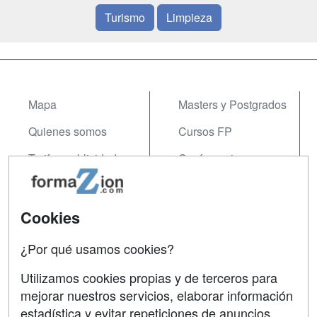
Turismo
Limpieza
Mapa
Masters y Postgrados
Quienes somos
Cursos FP
Tarifas publicidad
Conferencias
Acceso Usuarios
Carreras
Universitarias
Acceso Centros
Cookies
Oposiciones
¿Por qué usamos cookies?
SÍGUENOS EN:
Contactar
Utilizamos cookies propias y de terceros para
mejorar nuestros servicios, elaborar información
Confidencialidad
estadística y evitar repeticiones de anuncios