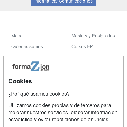
Informática/ Comunicaciones
Mapa
Masters y Postgrados
Quienes somos
Cursos FP
Tarifas publicidad
Conferencias
Acceso Usuarios
Carreras
Universitarias
Acceso Centros
Cookies
Oposiciones
¿Por qué usamos cookies?
SÍGUENOS EN:
Contactar
Utilizamos cookies propias y de terceros para
mejorar nuestros servicios, elaborar información
Confidencialidad
estadística y evitar repeticiones de anuncios
Aviso legal