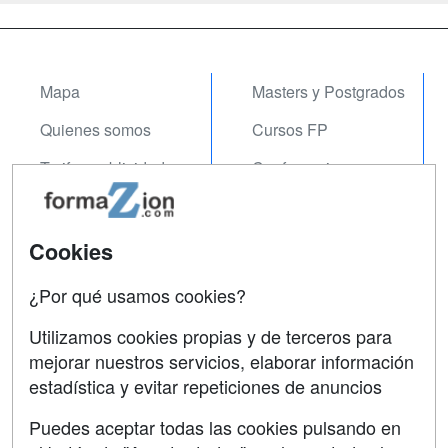
Mapa
Masters y Postgrados
Quienes somos
Cursos FP
Tarifas publicidad
Conferencias
Acceso Usuarios
Carreras
Universitarias
Acceso Centros
Cookies
Oposiciones
¿Por qué usamos cookies?
SÍGUENOS EN:
Contactar
Utilizamos cookies propias y de terceros para
mejorar nuestros servicios, elaborar información
Confidencialidad
estadística y evitar repeticiones de anuncios
Aviso legal
Puedes aceptar todas las cookies pulsando en
Copyleft