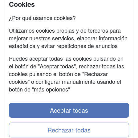
Acceso Centros
Cookies
Oposiciones
¿Por qué usamos cookies?
SÍGUENOS EN:
Contactar
Utilizamos cookies propias y de terceros para
mejorar nuestros servicios, elaborar información
Confidencialidad
estadística y evitar repeticiones de anuncios
Aviso legal
Puedes aceptar todas las cookies pulsando en
Copyleft
el botón de "Aceptar todas", rechazar todas las
cookies pulsando el botón de "Rechazar
cookies" o configurar manualmente usando el
botón de "más opciones"
Grupo formazion:
Aceptar todas
Rechazar todas