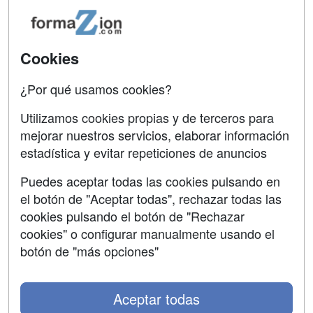
Acceso Usuarios
Carreras
Universitarias
Acceso Centros
Cookies
Oposiciones
¿Por qué usamos cookies?
SÍGUENOS EN:
Contactar
Utilizamos cookies propias y de terceros para
mejorar nuestros servicios, elaborar información
Confidencialidad
estadística y evitar repeticiones de anuncios
Aviso legal
Puedes aceptar todas las cookies pulsando en
Copyleft
el botón de "Aceptar todas", rechazar todas las
cookies pulsando el botón de "Rechazar
cookies" o configurar manualmente usando el
botón de "más opciones"
Grupo formazion:
Aceptar todas