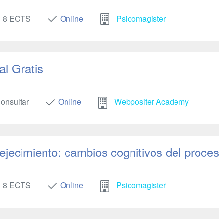
8 ECTS
Online
Psicomagister
al Gratis
onsultar
Online
Webpositer Academy
ejecimiento: cambios cognitivos del proce
8 ECTS
Online
Psicomagister