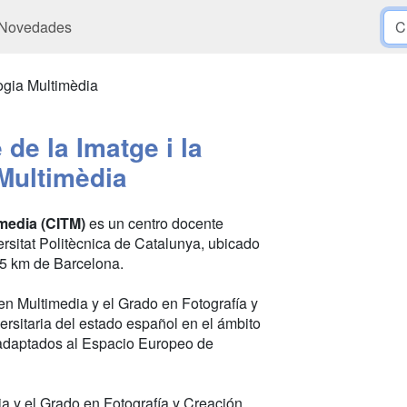
Novedades
ogia Multimèdia
de la Imatge i la
Multimèdia
imedia (CITM)
es un centro docente
ersitat Politècnica de Catalunya, ubicado
5 km de Barcelona.
en Multimedia y el Grado en Fotografía y
versitaria del estado español en el ámbito
n adaptados al Espacio Europeo de
a y el Grado en Fotografía y Creación