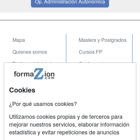
Op. Administración Autonómica
Mapa
Masters y Postgrados
Quienes somos
Cursos FP
Tarifas publicidad
Conferencias
Acceso Usuarios
Carreras
Universitarias
Acceso Centros
Cookies
Oposiciones
¿Por qué usamos cookies?
SÍGUENOS EN:
Contactar
Utilizamos cookies propias y de terceros para
mejorar nuestros servicios, elaborar información
Confidencialidad
estadística y evitar repeticiones de anuncios
Aviso legal